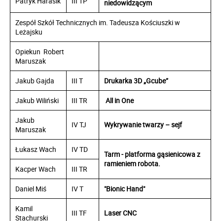
Patryk Harasik
III TP
niedowidzącym
Zespół Szkół Technicznych im. Tadeusza Kościuszki w
Leżajsku
Opiekun Robert
Maruszak
Jakub Gajda
III T
Drukarka 3D „Gcube”
Jakub Wiliński
III TR
All in One
Jakub
IV TJ
Wykrywanie twarzy – sejf
Maruszak
Łukasz Wach
IV TD
Tarm - platforma gąsienicowa z
ramieniem robota.
Kacper Wach
III TR
Daniel Miś
IV T
"Bionic Hand"
Kamil
III TF
Laser CNC
Stachurski