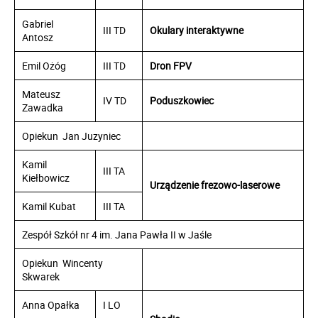
Gabriel
III TD
Okulary interaktywne
Antosz
Emil Ożóg
III TD
Dron FPV
Mateusz
IV TD
Poduszkowiec
Zawadka
Opiekun Jan Juzyniec
Kamil
III TA
Kiełbowicz
Urządzenie frezowo-laserowe
Kamil Kubat
III TA
Zespół Szkół nr 4 im. Jana Pawła II w Jaśle
Opiekun Wincenty
Skwarek
Anna Opałka
I LO