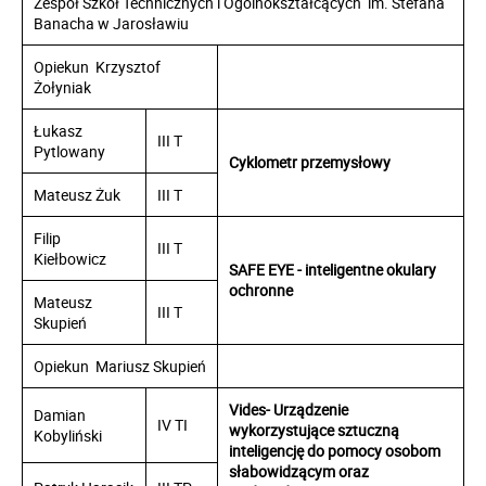
Zespół Szkół Technicznych i Ogólnokształcących im. Stefana
Banacha w Jarosławiu
Opiekun Krzysztof
Żołyniak
Łukasz
III T
Pytlowany
Cyklometr przemysłowy
Mateusz Żuk
III T
Filip
III T
Kiełbowicz
SAFE EYE - inteligentne okulary
ochronne
Mateusz
III T
Skupień
Opiekun Mariusz Skupień
Vides- Urządzenie
Damian
IV TI
wykorzystujące sztuczną
Kobyliński
inteligencję do pomocy osobom
słabowidzącym oraz