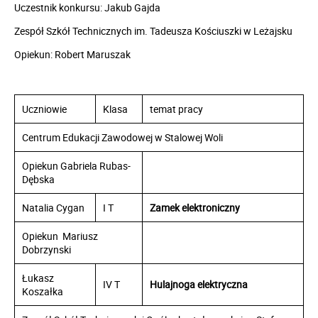
Uczestnik konkursu: Jakub Gajda
Zespół Szkół Technicznych im. Tadeusza Kościuszki w Leżajsku
Opiekun: Robert Maruszak
Uczniowie
Klasa
temat pracy
Centrum Edukacji Zawodowej w Stalowej Woli
Opiekun Gabriela Rubas-
Dębska
Natalia Cygan
I T
Zamek elektroniczny
Opiekun Mariusz
Dobrzynski
Łukasz
IV T
Hulajnoga elektryczna
Koszałka